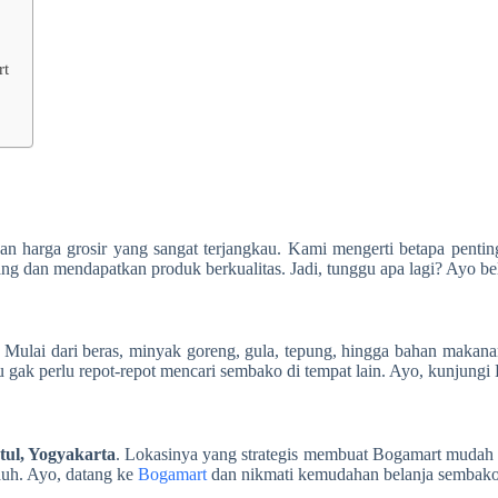
rt
arga grosir yang sangat terjangkau. Kami mengerti betapa pentingn
 dan mendapatkan produk berkualitas. Jadi, tunggu apa lagi? Ayo be
ulai dari beras, minyak goreng, gula, tepung, hingga bahan makanan
 gak perlu repot-repot mencari sembako di tempat lain. Ayo, kunju
tul, Yogyakarta
. Lokasinya yang strategis membuat Bogamart mudah di
auh. Ayo, datang ke
Bogamart
dan nikmati kemudahan belanja sembak