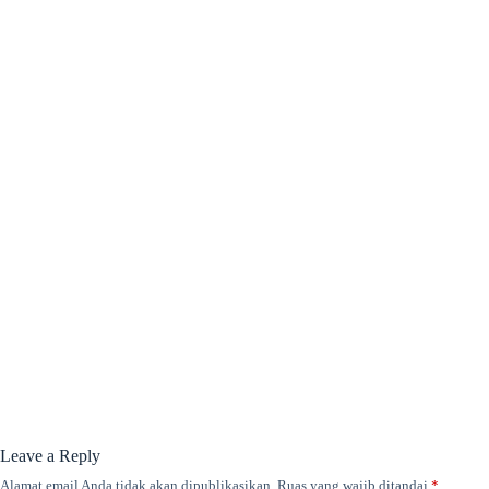
Leave a Reply
Alamat email Anda tidak akan dipublikasikan.
Ruas yang wajib ditandai
*