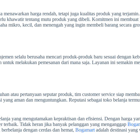
a menawarkan harga rendah, tetapi juga kualitas produk yang terjami
 perlu khawatir tentang mutu produk yang dibeli. Komitmen ini membuat
ha mikro, kecil, dan menengah yang ingin membeli barang secara gros
ajemen selalu berusaha mencari produk-produk baru sesuai dengan keb
n untuk melakukan pemesanan dari mana saja. Layanan ini semakin m
eluhan atau pertanyaan seputar produk, tim customer service siap memb
si yang aman dan menguntungkan. Reputasi sebagai toko belanja termu
belanja yang mengutamakan kepraktisan dan efisiensi. Dengan harga ya
ecer terbaik. Tidak heran jika banyak pelanggan yang menganggap
Bogam
in berbelanja dengan cerdas dan hemat,
Bogamart
adalah destinasi yang 